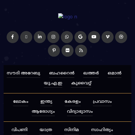
സൗദി അറേബ്യ
ബഹറൈന്‍
ഖത്തര്‍
ഒമാന്‍
യു.എ.ഇ
കുവൈറ്റ്‌
ലോകം
ഇന്ത്യ
കേരളം
പ്രവാസം
ആരോഗ്യം
വിദ്യാഭ്യാസം
വിപണി
യാത്ര
സിനിമ
സാഹിത്യം