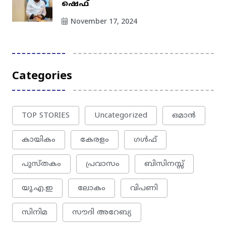
ഷെഫ്
November 17, 2024
Categories
TOP STORIES
Uncategorized
ഒമാന്‍
കായികം
കേരളം
ഗൾഫ്
പുസ്തകം
പ്രവാസം
ബിസിനസ്സ്
യു.എ.ഇ
ലോകം
വിപണി
സിനിമ
സൗദി അറേബ്യ